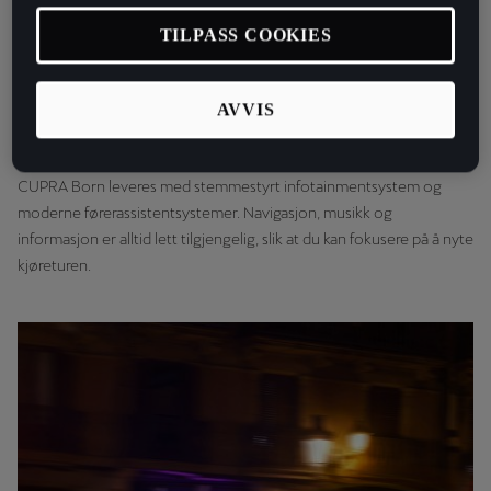
Born er det du som styrer dagen. Med seter som gir støtte og
avslapning, et lydanlegg som fyller bilen med favorittmusikken din,
TILPASS COOKIES
og detaljer som gjenspeiler kvaliteten i bilen, blir hver kjøretur et
pusterom. Dette er alenetid som gir deg energi – hver eneste dag.
AVVIS
Smart teknologi som gjør hverdagen enklere
Når dagene er travle, trenger du en bil som samarbeider med deg.
CUPRA Born leveres med stemmestyrt infotainmentsystem og
moderne førerassistentsystemer. Navigasjon, musikk og
informasjon er alltid lett tilgjengelig, slik at du kan fokusere på å nyte
kjøreturen.