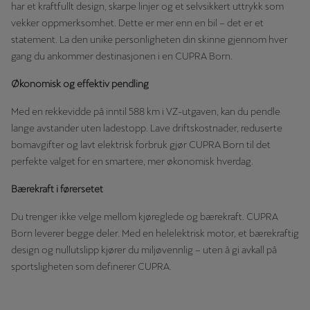
har et kraftfullt design, skarpe linjer og et selvsikkert uttrykk som
vekker oppmerksomhet. Dette er mer enn en bil – det er et
statement. La den unike personligheten din skinne gjennom hver
gang du ankommer destinasjonen i en CUPRA Born.
Økonomisk og effektiv pendling
Med en rekkevidde på inntil 588 km i VZ-utgaven​, kan du pendle
lange avstander uten ladestopp. Lave driftskostnader, reduserte
bomavgifter og lavt elektrisk forbruk gjør CUPRA Born til det
perfekte valget for en smartere, mer økonomisk hverdag.
Bærekraft i førersetet
Du trenger ikke velge mellom kjøreglede og bærekraft. CUPRA
Born leverer begge deler. Med en helelektrisk motor, et bærekraftig
design og nullutslipp kjører du miljøvennlig – uten å gi avkall på
sportsligheten som definerer CUPRA.