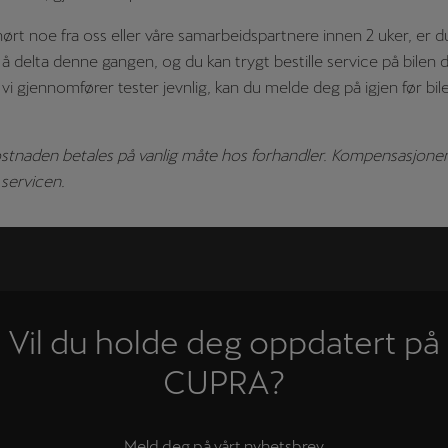
hørt noe fra oss eller våre samarbeidspartnere innen 2 uker, er d
il å delta denne gangen, og du kan trygt bestille service på bilen
n vi gjennomfører tester jevnlig, kan du melde deg på igjen før bil
stnaden betales på vanlig måte hos forhandler. Kompensasjonen
 servicen.
Vil du holde deg oppdatert på
CUPRA?
Meld deg på vårt nyhetsbrev