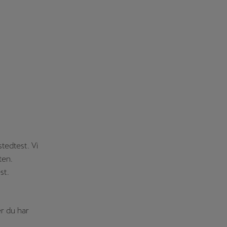
tedtest. Vi
ten.
st.
r du har