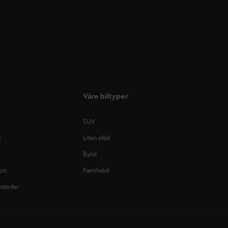
Våre biltyper
SUV
t
Liten elbil
Bybil
jon
Familiebil
ksteder