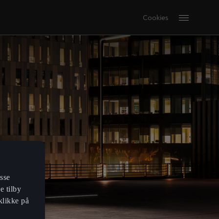
Cookies
sse
e tilby
klikke på