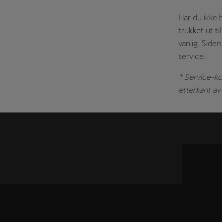
Har du ikke 
trukket ut t
vanlig. Side
service.
* Service-ko
etterkant av