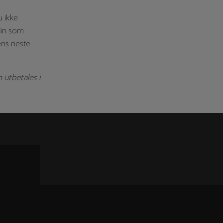
u ikke
 din som
ens neste
 utbetales i