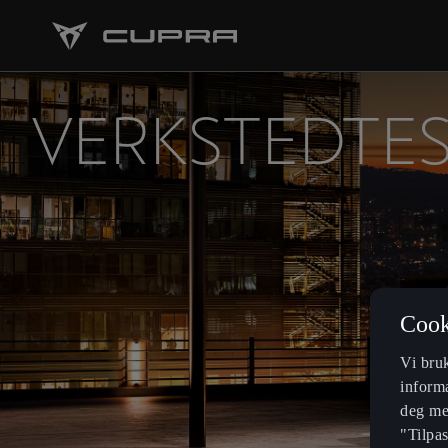
VERKSTEDTE
Cook
Vi bru
informa
deg mer
"Tilpa