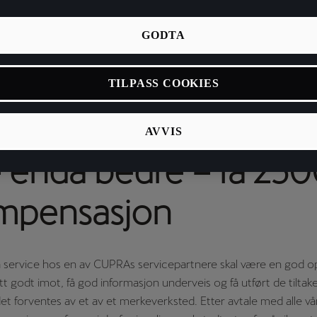
GODTA
TILPASS COOKIES
a til å gjøre verksted
AVVIS
 enda bedre – få 250
ompensasjon
å service hos en av CUPRAs servicepartnere skal være en god o
att godt imot, få god informasjon underveis og få utført de tiltak
 det forventes av et av et merkeverksted. Etter avtale med alle vå