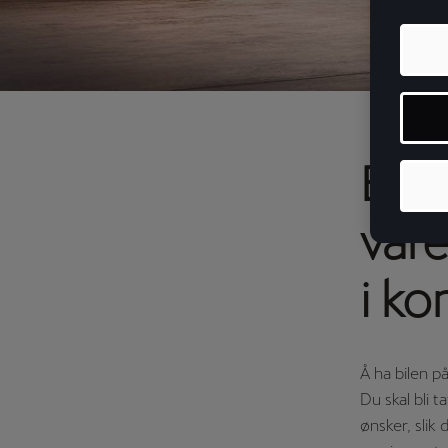
Bidr
våre
i k
Å ha bilen p
Du skal bli t
ønsker, slik