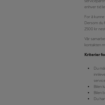
servicepartne
enhver tid le
For å kunne 
Dersom du ha
2500 kr nest
Vår samarbei
kontakten m
Kriterier fo
Du må 
innleve
servic
Bilen 
Bilen 
Du har 