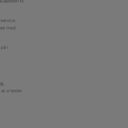
valiteten til
service.
nnet med
på i
ng,
at vi tester