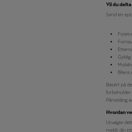
Vil du delt
Send en epos
Foretr
Forna
Ettern
Gyldig
Mobil
Bilens
Basert på de
forbeholder 
Påmelding er 
Hvordan vet
Utvalgte del
meldt din in