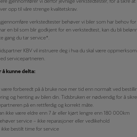
re gjennomfører vi derfor jevnlige verkstedtester, for å sikre at k
ver opp til våre strenge kvalitetskrav.
gjennomføre verkstedtester behøver vi biler som har behov for 
r en bil som blir godkjent for en verkstedtest, kan du bli belø
e gang du tar service*.
dspartner KBV vil instruere deg i hva du skal være oppmerksom 
ed servicepartneren.
r å kunne delta:
være forberedt på å bruke noe mer tid enn normalt ved bestilli
ring og henting av bilen din. Tidsbruken er nødvendig for å sikre 
epartneren på en rettferdig og korrekt måte.
kan ikke være eldre enn 7 år eller kjørt lengre enn 180 000km
behøver service – ikke reparasjoner eller vedlikehold
ikke bestilt time for service