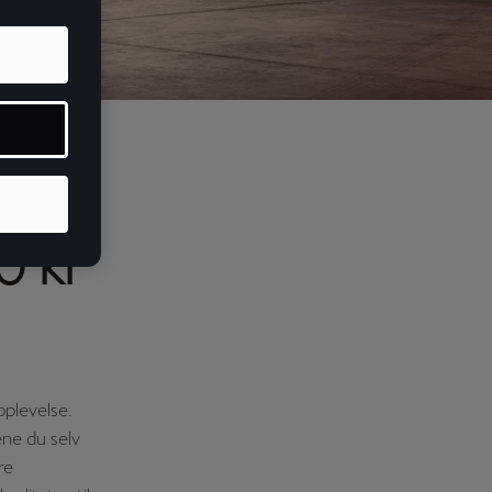
ene
0 kr
pplevelse.
ene du selv
re