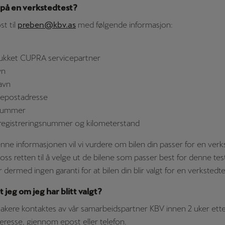
a på en verkstedtest?
t til
preben@kbv.as
med følgende informasjon:
ukket CUPRA servicepartner
vn
avn
 epostadresse
nummer
 registreringsnummer og kilometerstand
nne informasjonen vil vi vurdere om bilen din passer for en verks
oss retten til å velge ut de bilene som passer best for denne tes
dermed ingen garanti for at bilen din blir valgt for en verkstedte
 jeg om jeg har blitt valgt?
takere kontaktes av vår samarbeidspartner KBV innen 2 uker ette
teresse, gjennom epost eller telefon.