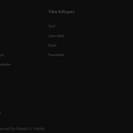
Våre biltyper
SUV
t
Liten elbil
Bybil
jon
Familiebil
ksteder
r
wned by Harald A. Møller.