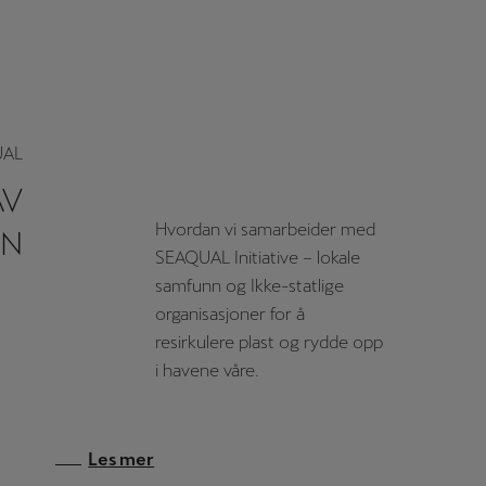
UAL
AV
Hvordan vi samarbeider med
EN
SEAQUAL Initiative – lokale
samfunn og Ikke-statlige
organisasjoner for å
resirkulere plast og rydde opp
i havene våre.
Les mer