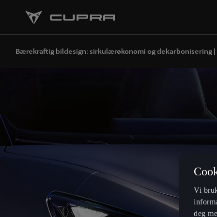
Bærekraftig bildesign: sirkulærøkonomi og dekarbonisering 
Cook
Vi bru
informa
deg mer