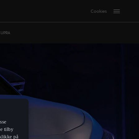
Cookies
 CUPRA
sse
e tilby
klikke på