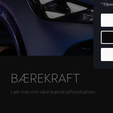
"Tilpa
BÆREKRAFT
Lær mer om våre bærekraftsinitiativer.