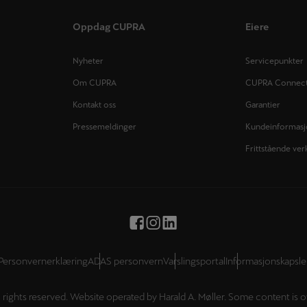
Oppdag CUPRA
Eiere
Nyheter
Servicepunkter
Om CUPRA
CUPRA Connec
Kontakt oss
Garantier
Pressemeldinger
Kundeinformas
Frittstående ver
Personvernerklæring
ADAS personvern
Varslingsportal
Informasjonskapsle
l rights reserved. Website operated by Harald A. Møller. Some content is o