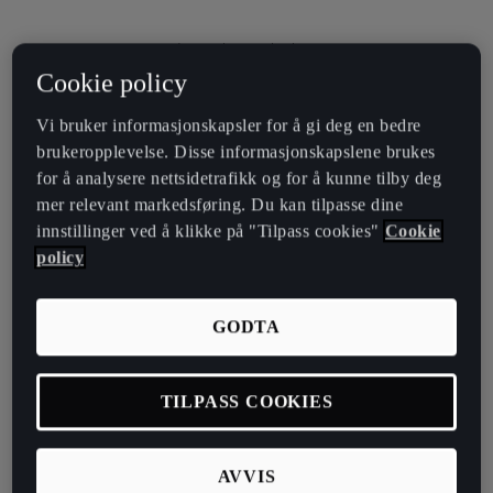
Instruksjonsbøker
Cookie policy
BLI ENDA BEDRE KJENT MED
Vi bruker informasjonskapsler for å gi deg en bedre
DIN CUPRA
brukeropplevelse. Disse informasjonskapslene brukes
for å analysere nettsidetrafikk og for å kunne tilby deg
mer relevant markedsføring. Du kan tilpasse dine
innstillinger ved å klikke på "Tilpass cookies"
Cookie
policy
GODTA
CUPRA TAVASCAN
Instruksjonsbok
TILPASS COOKIES
Klikk her
AVVIS