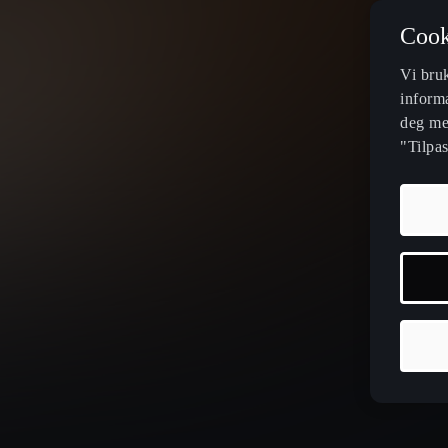
Cook
Vi bru
informa
deg mer
"Tilpa