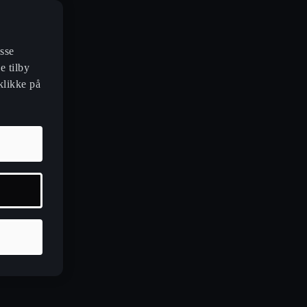
sse
e tilby
klikke på