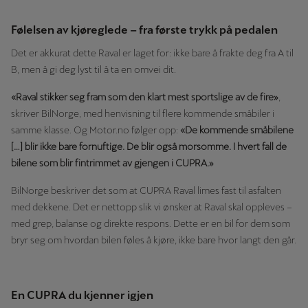
Følelsen av kjøreglede – fra første trykk på pedalen
Det er akkurat dette Raval er laget for: ikke bare å frakte deg fra A til
B, men å gi deg lyst til å ta en omvei dit.
«Raval stikker seg fram som den klart mest sportslige av de fire»
,
skriver BilNorge, med henvisning til flere kommende småbiler i
samme klasse. Og Motor.no følger opp:
«De kommende småbilene
[…] blir ikke bare fornuftige. De blir også morsomme. I hvert fall de
bilene som blir fintrimmet av gjengen i CUPRA.»
BilNorge beskriver det som at CUPRA Raval limes fast til asfalten
med dekkene. Det er nettopp slik vi ønsker at Raval skal oppleves –
med grep, balanse og direkte respons. Dette er en bil for dem som
bryr seg om hvordan bilen føles å kjøre, ikke bare hvor langt den går.
En CUPRA du kjenner igjen