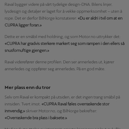
Raval bygger videre på vårt tydelige design-DNA. Bilens linjer,
lysdesign og detaljer er laget for å vekke oppmerksomhet – uten å
rope. Det er derfor BilNorge konstaterer:
«Du er aldri i tvil om at en
CUPRA ligger foran.»
Dette er en småbil med holdning, og som Motor.no uttrykker det:
«CUPRA har gradvis sterkere markert seg som rampen i den ellers så
snusfornuftige gjengen.»
Raval viderefører denne profilen. Den ser annerledes ut, kjører
annerledes og oppfører seg annerledes. På en god måte.
Mer plass enn du tror
Selv om Raval er kompakt på utsiden, er det ingen trang småbil på
innsiden. Tvert imot.
«CUPRA Raval føles overraskende stor
innvendig,»
skriver Motor.no, og BilNorge bekrefter:
«Overraskende bra plass i baksete.»