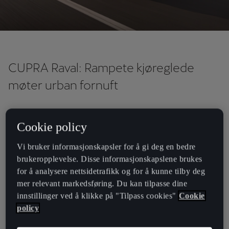
CUPRA Raval: Rampete kjøreglede
møter urban fornuft
CUPRA Raval er et bevis på at en kompakt elbil kan
Cookie policy
være engasjerende, rampete og morsom å kjøre.
Allerede før lansering har Raval blitt testet på svingete
Vi bruker informasjonskapsler for å gi deg en bedre
spanske veier, og norske motorjournalister har latt seg
brukeropplevelse. Disse informasjonskapslene brukes
begeistre over kjøreegenskapene.
for å analysere nettsidetrafikk og for å kunne tilby deg
mer relevant markedsføring. Du kan tilpasse dine
innstillinger ved å klikke på "Tilpass cookies"
Cookie
policy