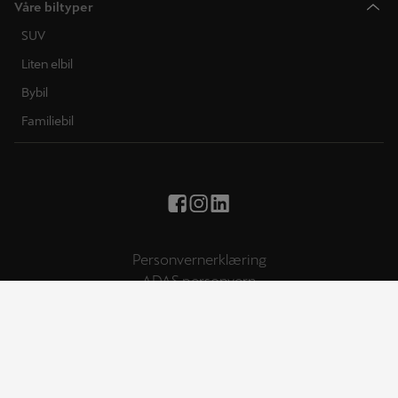
Våre biltyper
SUV
Liten elbil
Bybil
Familiebil
Personvernerklæring
ADAS personvern
Varslingsportal
Informasjonskapsler
© SEAT, S.A.U. 2026 – All rights reserved. Website operated by
Harald A. Møller. Some content is owned by Harald A. Møller.