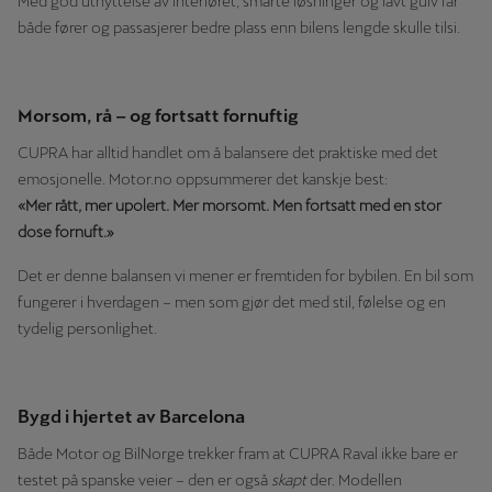
Med god utnyttelse av interiøret, smarte løsninger og lavt gulv får
både fører og passasjerer bedre plass enn bilens lengde skulle tilsi.
Morsom, rå – og fortsatt fornuftig
CUPRA har alltid handlet om å balansere det praktiske med det
emosjonelle. Motor.no oppsummerer det kanskje best:
«Mer rått, mer upolert. Mer morsomt. Men fortsatt med en stor
dose fornuft.»
Det er denne balansen vi mener er fremtiden for bybilen. En bil som
fungerer i hverdagen – men som gjør det med stil, følelse og en
tydelig personlighet.
Bygd i hjertet av Barcelona
Både Motor og BilNorge trekker fram at CUPRA Raval ikke bare er
testet på spanske veier – den er også
skapt
der. Modellen