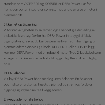
standard som OCPP 2.0.1 og ISO15118, er DEFA Power klar for
fremtiden og kan integreres sømløst med andre smarte enheter i
hjemmet ditt.
Sikkerhet og tilpasning
Vi forstår viktigheten av sikkerhet, også når det gjelder lading av
elektriske kjøretøy. Derfor har DEFA Power innebygd effektiv
tilgangsstyring, slik at du kan bestemme hvem som har tilgang til
hjemmeladeren din via QR-kode, RFID / NFC eller SMS. I tillegg
kommer DEFA Power med en robust 6 meter Type 2-ladekabel som
er laget for å tåle ekstreme forhold og gir deg fleksibilitet i daglig
bruk.
DEFA Balancer
Vi tilbyr DEFA Power både med og uten Balancer. En Balancer
optimaliserer bruken av husets tilgjengelige strøm og fordeler
tilgjengelig strøm direkte til veggladeren.
En vegglader for alle behov