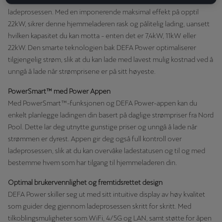
DEFA Power er designet for å gi deg full kontroll over
ladeprosessen. Med en imponerende maksimal effekt på opptil
22kW, sikrer denne hjemmeladeren rask og pålitelig lading, uansett
hvilken kapasitet du kan motta - enten det er 7,4kW, 11kW eller
22kW. Den smarte teknologien bak DEFA Power optimaliserer
tilgjengelig strøm, slik at du kan lade med lavest mulig kostnad ved å
unngå å lade når strømprisene er på sitt høyeste.
PowerSmart™ med Power Appen
Med PowerSmart™-funksjonen og DEFA Power-appen kan du
enkelt planlegge ladingen din basert på daglige strømpriser fra Nord
Pool. Dette lar deg utnytte gunstige priser og unngå å lade når
strømmen er dyrest. Appen gir deg også full kontroll over
ladeprosessen, slik at du kan overvåke ladestatusen og til og med
bestemme hvem som har tilgang til hjemmeladeren din.
Optimal brukervennlighet og fremtidsrettet design
DEFA Power skiller seg ut med sitt intuitive display av høy kvalitet
som guider deg gjennom ladeprosessen skritt for skritt. Med
tilkoblingsmuligheter som WiFi, 4/5G og LAN, samt støtte for åpen