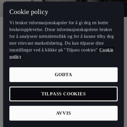
Cookie policy
Vi bruker informasjonskapsler for å gi deg en bedre
brukeropplevelse. Disse informasjonskapslene brukes
Hjemmelader fra DEFA
for å analysere nettsidetrafikk og for å kunne tilby deg
Å eie en elbil handler ikke bare om å investere i et kjøretøy, men
mer relevant markedsføring. Du kan tilpasse dine
også om å investere i infrastrukturen som støtter det. CUPRA
innstillinger ved å klikke på "Tilpass cookies"
Cookie
forstår viktigheten av å tilby elbiler med imponerende ytelse og
policy
design, men også praktiske løsninger som gjør livet enklere for
kundene våre. Derfor er vi stolte av å introdusere DEFA Power - en
GODTA
avansert og intuitiv vegglader for hjemmebruk som tar lading av din
elektriske CUPRA til neste nivå.
Opptil 22kW ladeeffekt*
TILPASS COOKIES
6 meter ladekabel - tåler ekstreme forhold
Lad når strømprisen er lavest
AVVIS
Maksimal effekt og smart lading