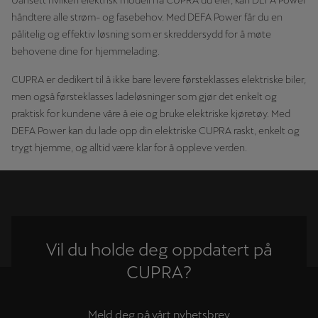
Uansett hvilken elektrisk modell fra CUPRA du eier, kan DEFA Power
håndtere alle strøm- og fasebehov. Med DEFA Power får du en
pålitelig og effektiv løsning som er skreddersydd for å møte
behovene dine for hjemmelading.
CUPRA er dedikert til å ikke bare levere førsteklasses elektriske biler,
men også førsteklasses ladeløsninger som gjør det enkelt og
praktisk for kundene våre å eie og bruke elektriske kjøretøy. Med
DEFA Power kan du lade opp din elektriske CUPRA raskt, enkelt og
trygt hjemme, og alltid være klar for å oppleve verden.
Vil du holde deg oppdatert på
CUPRA?
Meld deg på vårt nyhetsbrev