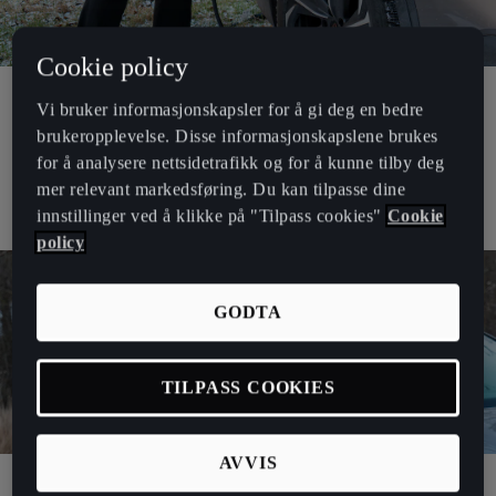
Cookie policy
Vi bruker informasjonskapsler for å gi deg en bedre
Kulda trenger ikke å være en utfordring
brukeropplevelse. Disse informasjonskapslene brukes
CUPRAs Produktsjef Anette Scheele har jobbet med bil hele sitt
for å analysere nettsidetrafikk og for å kunne tilby deg
voksne liv. Her er hennes beste vintertips for raskere lading, lengre
mer relevant markedsføring. Du kan tilpasse dine
rekkevidde og maksimal kjøreglede.
innstillinger ved å klikke på "Tilpass cookies"
Cookie
policy
GODTA
TILPASS COOKIES
AVVIS