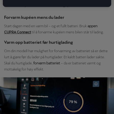
Gode tips å ta med seg på veien
Forvarm kupéen mens du lader
Start dagen med en varm bil – og et fullt batteri. Bruk
appen
CUPRA Connect
til å forvarme kupéen mens bilen står til lading.
Varm opp batteriet før hurtiglading
Om din modell har mulighet for forvarming av batteriet så er dette
lurt å gjøre før du lader på hurtiglader. Et kaldt batteri lader sakte.
Skal du hurtiglade,
forvarm batteriet
– da er batteriet varmt og
mottakelig for høy effekt.