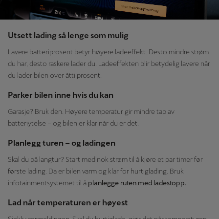
Utsett lading så lenge som mulig
Lavere batteriprosent betyr høyere ladeeffekt. Desto mindre strøm
du har, desto raskere lader du. Ladeeffekten blir betydelig lavere når
du lader bilen over åtti prosent.
Parker bilen inne hvis du kan
Garasje? Bruk den. Høyere temperatur gir mindre tap av
batteriytelse – og bilen er klar når du er det.
Planlegg turen – og ladingen
Skal du på langtur? Start med nok strøm til å kjøre et par timer før
første lading. Da er bilen varm og klar for hurtiglading. Bruk
infotainmentsystemet til å
planlegge ruten med ladestopp.
Lad når temperaturen er høyest
Sjekk værmeldingen. Skal du hurtiglade, gjør det når temperaturen